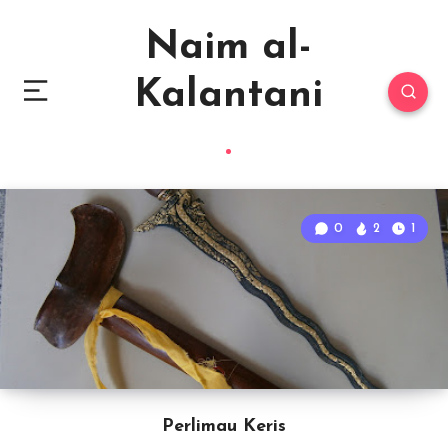
Naim al-
Kalantani
0
2
1
Perlimau Keris