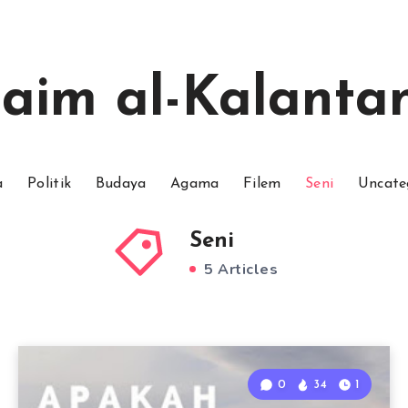
aim al-Kalantan
a
Politik
Budaya
Agama
Filem
Seni
Uncate
Seni
5 Articles
0
34
1