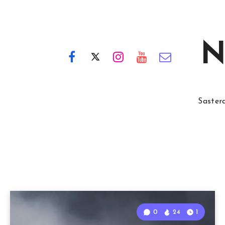
N
Saster
0
24
1