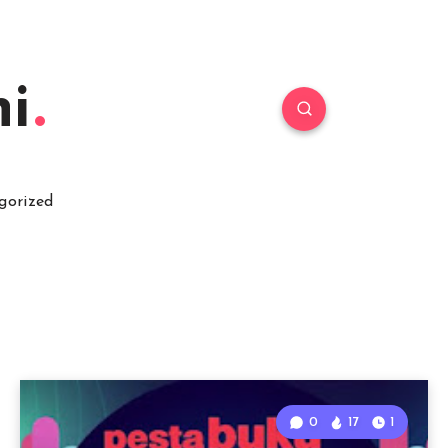
i
gorized
0
17
1