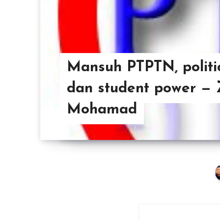
Mansuh PTPTN, politi
dan student power — Z
Mohamad