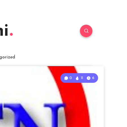
i
gorized
0
11
6