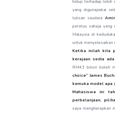
hidup terhadap lebih
yang digunapakai sek
tulisan saudara
Ami
peratus sahaja yang
Malaysia di keduduka
untuk menyelesaikan m
Ketika inilah kit
kerajaan sedia ada
RM43 bilion boleh m
choice” James Buch
kemuka model apa y
Mahasiswa ini ta
perbelanjaan, pili
saya mengharapkan m