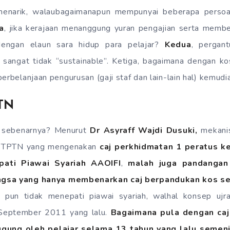
 menarik, walaubagaimanapun mempunyai beberapa persoa
a
, jika kerajaan menanggung yuran pengajian serta memb
dengan elaun sara hidup para pelajar?
Kedua
, pergan
t sangat tidak “sustainable”. Ketiga, bagaimana dengan 
erbelanjaan pengurusan (gaji staf dan lain-lain hal) kemudi
TN
 sebenarnya? Menurut
Dr Asyraff Wajdi Dusuki,
mekanis
h PTPTN yang mengenakan
caj perkhidmatan 1 peratus ke
pati Piawai Syariah AAOIFI
,
malah juga pandangan 
ngsa yang hanya membenarkan caj berpandukan kos se
pun tidak menepati piawai syariah, walhal konsep ujra
 September 2011 yang lalu.
Bagaimana pula dengan caj
ggung oleh pelajar selama 13 tahun yang lalu semenj