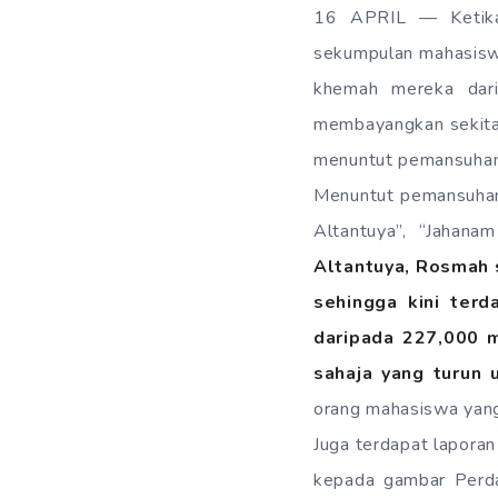
16 APRIL — Ketika 
sekumpulan mahasisw
khemah mereka dari
membayangkan sekita
menuntut pemansuhan 
Menuntut pemansuhan
Altantuya”, “Jahan
Altantuya, Rosmah 
sehingga kini ter
daripada 227,000 m
sahaja yang turun
orang mahasiswa yang
Juga terdapat laporan
kepada gambar Perdan