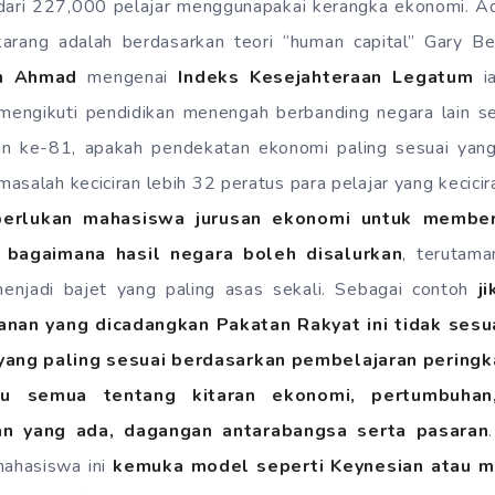
 dari 227,000 pelajar menggunapakai kerangka ekonomi. 
arang adalah berdasarkan teori “human capital” Gary Bec
n Ahmad
mengenai
Indeks Kesejahteraan Legatum
ia
 mengikuti pendidikan menengah berbanding negara lain 
n ke-81, apakah pendekatan ekonomi paling sesuai yang
asalah keciciran lebih 32 peratus para pelajar yang kecicira
a perlukan mahasiswa jurusan ekonomi untuk membe
 bagaimana hasil negara boleh disalurkan
, terutam
enjadi bajet yang paling asas sekali. Sebagai contoh
j
anan yang dicadangkan Pakatan Rakyat ini tidak sesu
ang paling sesuai berdasarkan pembelajaran peringka
hu semua tentang kitaran ekonomi, pertumbuhan,
han yang ada, dagangan antarabangsa serta pasaran
ahasiswa ini
kemuka model seperti Keynesian atau mo