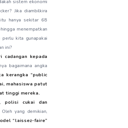
Adakah sistem ekonomi
ker? Jika diambilkira
itu hanya sekitar 68
sehingga menempatkan
 perlu kita gunapakai
n ini?
ri cadangan kepada
anya bagaimana angka
ika kerangka “public
ai, mahasiswa patut
t tinggi mereka.
 polisi cukai dan
. Oleh yang demikian,
del “laissez-faire”