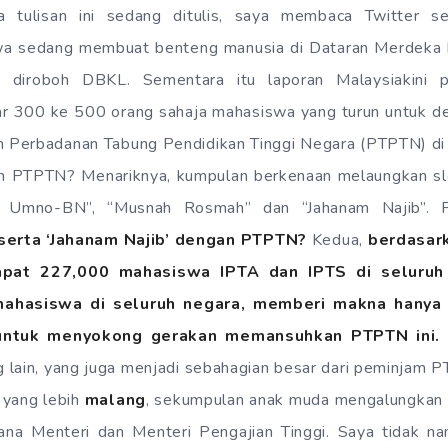
tulisan ini sedang ditulis, saya membaca Twitter s
a sedang membuat benteng manusia di Dataran Merdeka
 diroboh DBKL. Sementara itu laporan Malaysiakini
r 300 ke 500 orang sahaja mahasiswa yang turun untuk d
Perbadanan Tabung Pendidikan Tinggi Negara (PTPTN) di
 PTPTN? Menariknya, kumpulan berkenaan melaungkan slo
am Umno-BN”, “Musnah Rosmah” dan “Jahanam Najib”.
serta ‘Jahanam Najib’ dengan PTPTN?
Kedua,
berdasar
dapat 227,000 mahasiswa IPTA dan IPTS di seluruh
ahasiswa di seluruh negara, memberi makna hanya 
 untuk menyokong gerakan memansuhkan PTPTN ini.
 lain, yang juga menjadi sebahagian besar dari peminjam 
 yang lebih
malang
, sekumpulan anak muda mengalungkan 
a Menteri dan Menteri Pengajian Tinggi. Saya tidak na