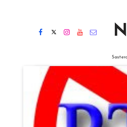
N
Saster