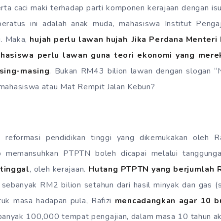
rta caci maki terhadap parti komponen kerajaan dengan 
eratus ini adalah anak muda, mahasiswa Institut Penga
i. Maka,
hujah perlu lawan hujah
.
Jika Perdana Menter
hasiswa perlu lawan guna teori ekonomi yang mere
asing-masing
. Bukan RM43 bilion lawan dengan slogan “N
ni mahasiswa atau Mat Rempit Jalan Kebun?
an reformasi pendidikan tinggi yang dikemukakan oleh R
ip memansuhkan PTPTN boleh dicapai melalui tanggung
tinggal
, oleh kerajaan.
Hutang PTPTN yang berjumlah R
n sebanyak RM2 bilion setahun dari hasil minyak dan gas (
tuk masa hadapan pula, Rafizi
mencadangkan agar 10 b
anyak 100,000 tempat pengajian, dalam masa 10 tahun ak