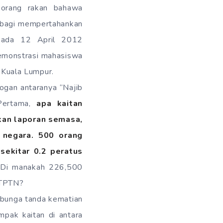
eorang rakan bahawa
 bagi mempertahankan
 pada 12 April 2012
emonstrasi mahasiswa
 Kuala Lumpur.
gan antaranya “Najib
 Pertama,
apa kaitan
kan laporan semasa,
 negara. 500 orang
sekitar 0.2 peratus
Di manakah 226,500
PTPTN?
bunga tanda kematian
mpak kaitan di antara