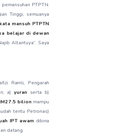
isu pemansuhan PTPTN.
jian Tinggi, semuanya
i kata mansuh PTPTN
ka belajar di dewan
ajib Altantuya”. Saya
afizi Ramli, Pengarah
an; a)
yuran
serta b)
M27.5 bilion
mampu
sudah tentu Petronas)
uah IPT awam
dibina
an datang.