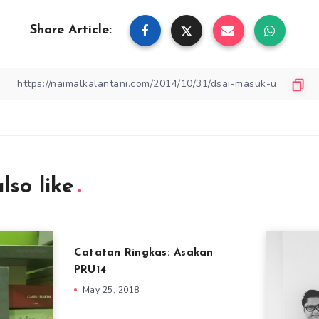
Share Article:
lso like
Catatan Ringkas: Asakan
PRU14
May 25, 2018