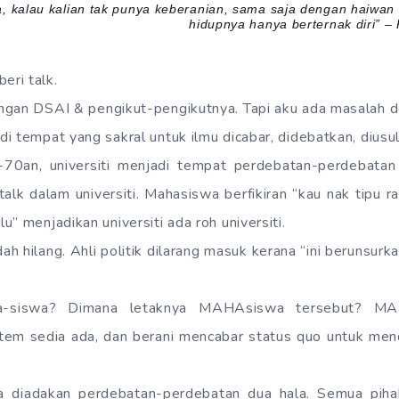
, kalau kalian tak punya keberanian, sama saja dengan haiwan 
hidupnya hanya berternak diri” 
ri talk.
gan DSAI & pengikut-pengikutnya. Tapi aku ada masalah den
 tempat yang sakral untuk ilmu dicabar, didebatkan, diusulka
70an, universiti menjadi tempat perdebatan-perdebatan il
lk dalam universiti. Mahasiswa berfikiran “kau nak tipu ra
” menjadikan universiti ada roh universiti.
h hilang. Ahli politik dilarang masuk kerana “ini berunsurkan
a-siswa? Dimana letaknya MAHAsiswa tersebut? MA
tem sedia ada, dan berani mencabar status quo untuk me
nya diadakan perdebatan-perdebatan dua hala. Semua pihak 