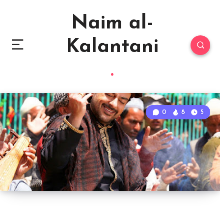
Naim al-
Kalantani
0
8
5