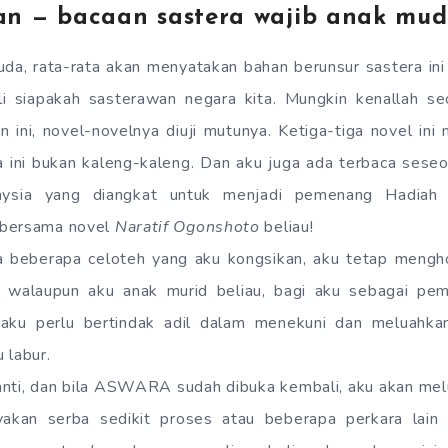
n — bacaan sastera wajib anak mu
uda, rata-rata akan menyatakan bahan berunsur sastera ini
i siapakah sasterawan negara kita. Mungkin kenallah 
 ini, novel-novelnya diuji mutunya. Ketiga-tiga novel i
ini bukan kaleng-kaleng. Dan aku juga ada terbaca seseor
aysia yang diangkat untuk menjadi pemenang Hadia
 bersama novel
Naratif Ogonshoto
beliau!
 beberapa celoteh yang aku kongsikan, aku tetap mengh
walaupun aku anak murid beliau, bagi aku sebagai pe
i, aku perlu bertindak adil dalam menekuni dan meluahk
 labur.
nti, dan bila ASWARA sudah dibuka kembali, aku akan mel
akan serba sedikit proses atau beberapa perkara lain 