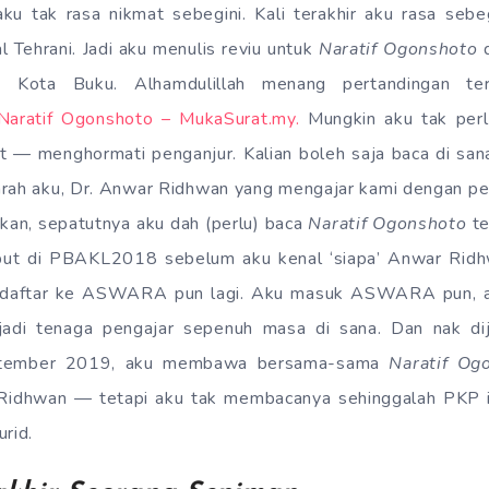
u tak rasa nikmat sebegini. Kali terakhir aku rasa seb
al Tehrani. Jadi aku menulis reviu untuk
Naratif Ogonshoto
d
an Kota Buku. Alhamdulillah menang pertandingan ter
Naratif Ogonshoto – MukaSurat.my.
Mungkin aku tak perl
t — menghormati penganjur. Kalian boleh saja baca di san
arah aku, Dr. Anwar Ridhwan yang mengajar kami dengan p
kan, sepatutnya aku dah (perlu) baca
Naratif Ogonshoto
te
ebut di PBAKL2018 sebelum aku kenal ‘siapa’ Anwar Rid
ndaftar ke ASWARA pun lagi. Aku masuk ASWARA pun, a
di tenaga pengajar sepenuh masa di sana. Dan nak dija
ember 2019, aku membawa bersama-sama
Naratif Og
Ridhwan — tetapi aku tak membacanya sehinggalah PKP in
urid.