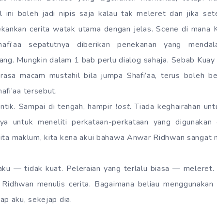
 ini boleh jadi nipis saja kalau tak meleret dan jika set
nkan cerita watak utama dengan jelas. Scene di mana K
afi’aa sepatutnya diberikan penekanan yang mendal
ng. Mungkin dalam 1 bab perlu dialog sahaja. Sebab Kuay in
 rasa macam mustahil bila jumpa Shafi’aa, terus boleh 
afi’aa tersebut.
ntik. Sampai di tengah, hampir
lost
. Tiada keghairahan u
ya untuk meneliti perkataan-perkataan yang digunaka
 kita maklum, kita kena akui bahawa Anwar Ridhwan sangat 
 aku — tidak kuat. Peleraian yang terlalu biasa — melere
 Ridhwan menulis cerita. Bagaimana beliau menggunakan 
ap aku, sekejap dia.