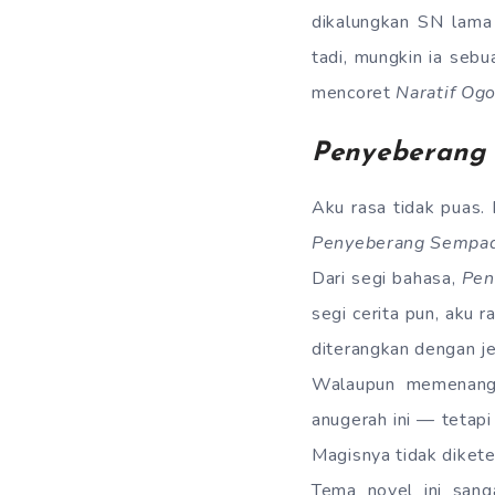
dikalungkan SN lam
tadi, mungkin ia sebu
mencoret
Naratif Og
Penyeberang
Aku rasa tidak puas.
Penyeberang Sempa
Dari segi bahasa,
Pen
segi cerita pun, aku 
diterangkan dengan je
Walaupun memenangi
anugerah ini — tetapi
Magisnya tidak diket
Tema novel ini sang