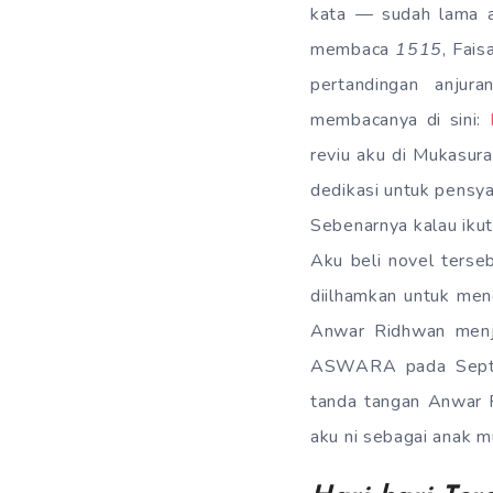
kata — sudah lama ak
membaca
1515
, Fais
pertandingan anjur
membacanya di sini:
reviu aku di Mukasura
dedikasi untuk pensy
Sebenarnya kalau ikut
Aku beli novel ters
diilhamkan untuk me
Anwar Ridhwan menja
ASWARA pada Sept
tanda tangan Anwar 
aku ni sebagai anak m