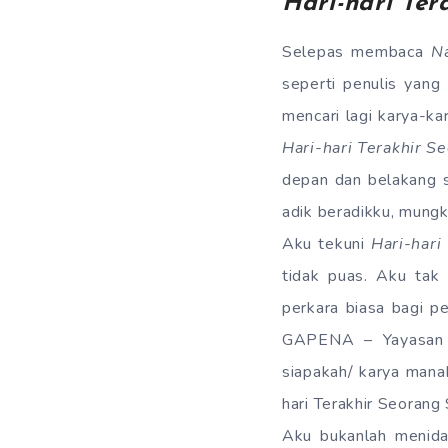
Hari-hari Te
Selepas membaca
N
seperti penulis yang
mencari lagi karya-k
Hari-hari Terakhir S
depan dan belakang s
adik beradikku, mungk
Aku tekuni
Hari-hari
tidak puas. Aku tak 
perkara biasa bagi p
GAPENA – Yayasan S
siapakah/ karya mana
hari Terakhir Seorang
Aku bukanlah menida