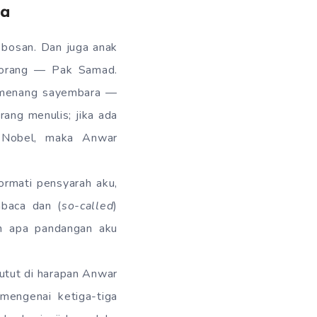
da
 bosan. Dan juga anak
seorang — Pak Samad.
ni menang sayembara —
ang menulis; jika ada
h Nobel, maka Anwar
ormati pensyarah aku,
mbaca dan (
so-called
)
an apa pandangan aku
utut di harapan Anwar
mengenai ketiga-tiga