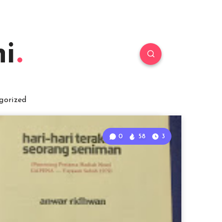
i
gorized
0
58
3