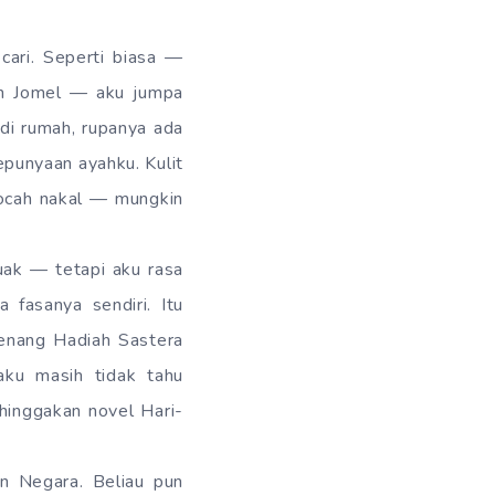
 cari. Seperti biasa —
lan Jomel — aku jumpa
di rumah, rupanya ada
punyaan ayahku. Kulit
bocah nakal — mungkin
k — tetapi aku rasa
 fasanya sendiri. Itu
menang Hadiah Sastera
ku masih tidak tahu
hinggakan novel Hari-
n Negara. Beliau pun