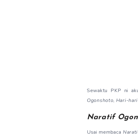
Sewaktu PKP ni aku
Ogonshoto
,
Hari-har
Naratif Ogon
Usai membaca
Narat