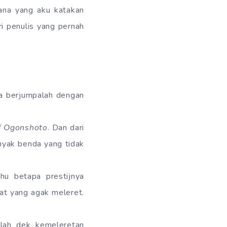
ana yang aku katakan
ri penulis yang pernah
ka berjumpalah dengan
f Ogonshoto
. Dan dari
nyak benda yang tidak
u betapa prestijnya
rat yang agak meleret.
alah dek kemeleretan