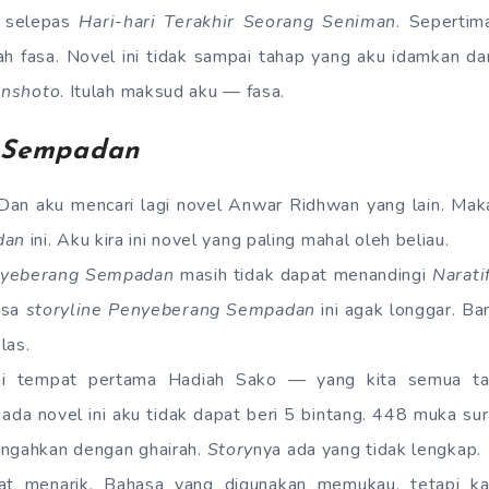
a selepas
Hari-hari Terakhir Seorang Seniman
. Sepertim
ah fasa. Novel ini tidak sampai tahap yang aku idamkan da
onshoto
. Itulah maksud aku — fasa.
 Sempadan
 Dan aku mencari lagi novel Anwar Ridhwan yang lain. Ma
dan
ini. Aku kira ini novel yang paling mahal oleh beliau.
yeberang Sempadan
masih tidak dapat menandingi
Narati
rasa
storyline Penyeberang Sempadan
ini agak longgar. Ba
las.
 tempat pertama Hadiah Sako — yang kita semua tah
 ada novel ini aku tidak dapat beri 5 bintang. 448 muka su
engahkan dengan ghairah.
Story
nya ada yang tidak lengkap.
at menarik. Bahasa yang digunakan memukau, tetapi k