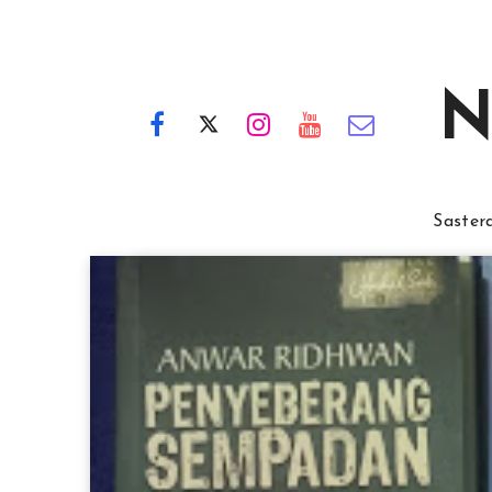
N
Saster