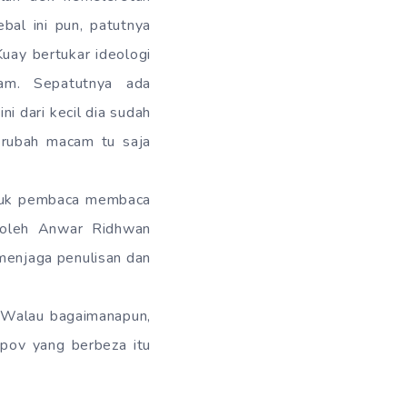
ebal ini pun, patutnya
uay bertukar ideologi
am. Sepatutnya ada
i dari kecil dia sudah
berubah macam tu saja
ntuk pembaca membaca
n oleh Anwar Ridhwan
menjaga penulisan dan
t. Walau bagaimanapun,
pov yang berbeza itu