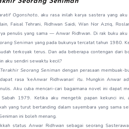
rakhir Seorang Seniman
aratif Ogonshoto
, aku rasa inilah karya sastera yang aku
 lain, Faisal Tehrani, Ridhwan Saidi, Wan Nor Azriq, Ros
arya penulis yang sama — Anwar Ridhwan. Di rak buku aku 
eorang Seniman
yang pada bukunya tercatat tahun 1980. Ke
udah terkoyak terus. Dan ada beberapa contengan dari 
in aku sendiri sewaktu kecil?
 Terakhir Seorang Seniman
dengan perasaan membuak-bua
dapat rasa ‘keAnwar Ridhwanan’ itu. Mungkin Anwar ada
enulis. Aku cuba mencari-cari bagaimana novel ini dapat 
abah 1979. Ketika aku mengetik papan kekunci ini, a
kah yang turut bertanding dalam sayembara yang sama se
 Seniman ini boleh menang.
kkah status Anwar Ridhwan sebagai seorang Sasterawa